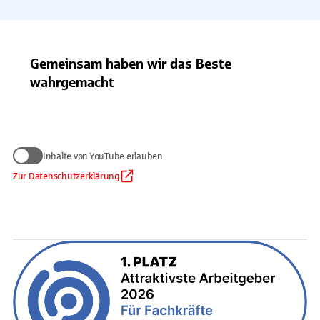
Gemeinsam haben wir das Beste
wahrgemacht
Wir benötigen Ihre Zustimmung
Inhalte von YouTube erlauben
zum Anzeigen von YouTube-Videos
Daten werden nur an Google übermittelt, soweit dies für die
Zur Datenschutzerklärung
Inhalte von YouTube erlauben
Einbindung von YouTube erforderlich ist. Informationen finden
Sie
in unserem Datenschutzhinweis
.
Auf die Verarbeitung der Daten durch Google haben wir keinen
Einfluss. Google übermittelt Ihre Daten möglicherweise in
Länder ohne der EU gleichwertiges Datenschutzniveau (z. B.
USA). Informationen finden Sie
in der Google-
Datenschutzerklärung.