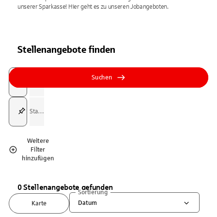
unserer Sparkasse! Hier geht es zu unseren Jobangeboten.
Stellenangebote finden
Suchfeld
Tippen Sie, um nach Themen zu suchen. Verwenden Sie die Pfeil-T
Tippen Sie, um nach Themen zu suchen. Verwenden Sie die Pfeil-T
Suchen
Suchfeld
Weitere
Filter
hinzufügen
0 Stellenangebote gefunden
Sortierung
Datum
Karte