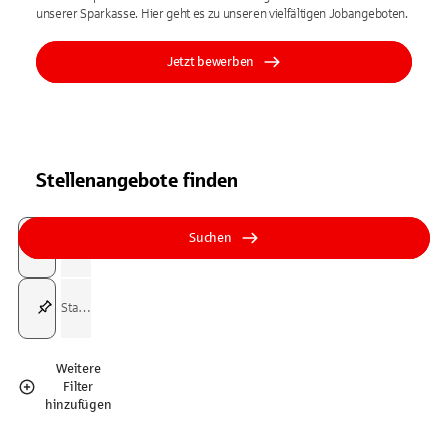
unserer Sparkasse. Hier geht es zu unseren vielfältigen Jobangeboten.
Jetzt bewerben
Stellenangebote finden
Suchfeld
Tippen Sie, um nach Themen zu suchen. Verwenden Sie die Pfeil-T
Tippen Sie, um nach Themen zu suchen. Verwenden Sie die Pfeil-T
Suchen
Suchfeld
Weitere
Filter
hinzufügen