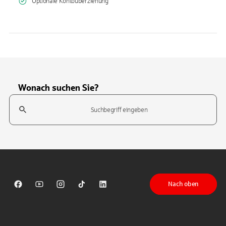
Optionale Kontoüberziehung
Wonach suchen Sie?
Suchfeld
Tippen Sie, um nach Themen zu suchen. Verwenden Sie die Pfeil-T
Nach oben
Sparkasse auf Facebook
Sparkasse auf Youtube
Sparkasse auf Instagram
Sparkasse auf TikTok
Sparkasse auf LinkedIn