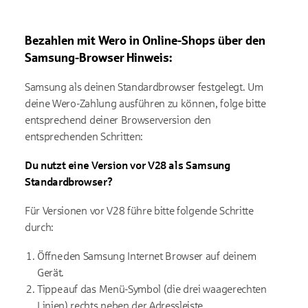
Bezahlen mit
Wero
in Online-Shops über den
Samsung-Browser
Hinweis:
Samsung als deinen Standardbrowser festgelegt. Um
deine
Wero
-Zahlung a
usführen zu können
, folge bitte
entsprechend deiner Browserversion den
entsprechenden Schritten:
Du nutzt e
ine Version vor V28
als Samsung
Standardbrowser
?
Für
Versionen vor V28
führe bitte folgende Schritte
durch:
Öffne den Samsung Internet Browser auf deinem
Gerät.
Tippe auf das Menü-Symbol (die drei waagerechten
Linien) rechts neben der Adressleiste.