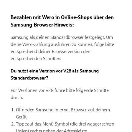
Bezahlen mit
Wero
in Online-Shops über den
Samsung-Browser
Hinweis:
Samsung als deinen Standardbrowser festgelegt. Um
deine
Wero
-Zahlung a
usführen zu können
, folge bitte
entsprechend deiner Browserversion den
entsprechenden Schritten:
Du nutzt e
ine Version vor V28
als Samsung
Standardbrowser
?
Für
Versionen vor V28
führe bitte folgende Schritte
durch:
Öffne den Samsung Internet Browser auf deinem
Gerät.
Tippe auf das Menü-Symbol (die drei waagerechten
Linien) rechts neben der Adressleiste.