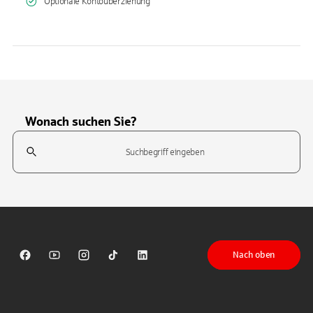
Optionale Kontoüberziehung
Wonach suchen Sie?
Suchfeld
Tippen Sie, um nach Themen zu suchen. Verwenden Sie die Pfeil-T
Nach oben
Sparkasse auf Facebook
Sparkasse auf Youtube
Sparkasse auf Instagram
Sparkasse auf TikTok
Sparkasse auf LinkedIn