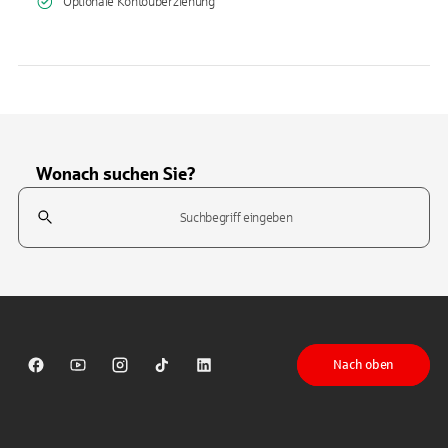
Optionale Kontoüberziehung
Wonach suchen Sie?
Suchfeld
Tippen Sie, um nach Themen zu suchen. Verwenden Sie die Pfeil-T
Nach oben
Sparkasse auf Facebook
Sparkasse auf Youtube
Sparkasse auf Instagram
Sparkasse auf TikTok
Sparkasse auf LinkedIn