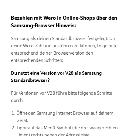
Bezahlen mit
Wero
in Online-Shops über den
Samsung-Browser
Hinweis:
Samsung als deinen Standardbrowser festgelegt. Um
deine
Wero
-Zahlung a
usführen zu können
, folge bitte
entsprechend deiner Browserversion den
entsprechenden Schritten:
Du nutzt e
ine Version vor V28
als Samsung
Standardbrowser
?
Für
Versionen vor V28
führe bitte folgende Schritte
durch:
Öffne den Samsung Internet Browser auf deinem
Gerät.
Tippe auf das Menü-Symbol (die drei waagerechten
Linien) rechts neben der Adressleiste.