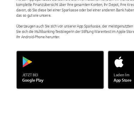
komplette Finanzübersicht über Ihre gesamten Konten, Ihr Depot, Ihre Kre
davon, ob Sie diese bei einer Sparkasse oder bei einer anderen Bank haben
das so gut wie unsere.
Überzeugen auch Sie sich von unserer App Sparkasse, der meistgenutzten 
Sie sich die Multibanking-Testsiegerin der Stiftung Warentest im Apple Store
Ihr Android-Phone herunter.
JETZT BEI
Laden im
Google Play
App Store