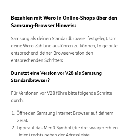
Bezahlen mit
Wero
in Online-Shops über den
Samsung-Browser
Hinweis:
Samsung als deinen Standardbrowser festgelegt. Um
deine
Wero
-Zahlung a
usführen zu können
, folge bitte
entsprechend deiner Browserversion den
entsprechenden Schritten:
Du nutzt e
ine Version vor V28
als Samsung
Standardbrowser
?
Für
Versionen vor V28
führe bitte folgende Schritte
durch:
Öffne den Samsung Internet Browser auf deinem
Gerät.
Tippe auf das Menü-Symbol (die drei waagerechten
Linien) rechts neben der Adressleiste.