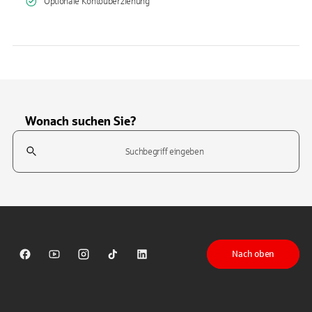
Optionale Kontoüberziehung
Wonach suchen Sie?
Suchfeld
Tippen Sie, um nach Themen zu suchen. Verwenden Sie die Pfeil-T
Nach oben
Sparkasse auf Facebook
Sparkasse auf Youtube
Sparkasse auf Instagram
Sparkasse auf TikTok
Sparkasse auf LinkedIn