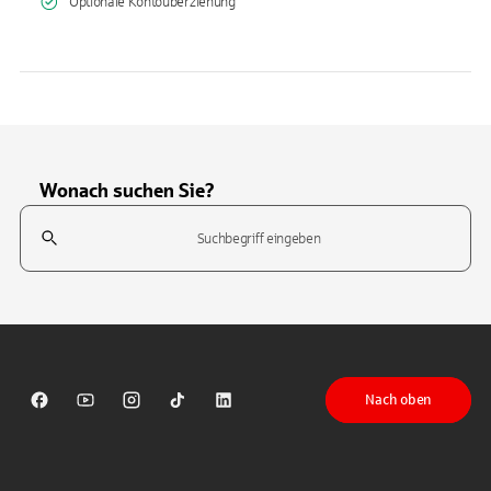
Optionale Kontoüberziehung
Wonach suchen Sie?
Suchfeld
Tippen Sie, um nach Themen zu suchen. Verwenden Sie die Pfeil-T
Nach oben
Sparkasse auf Facebook
Sparkasse auf Youtube
Sparkasse auf Instagram
Sparkasse auf TikTok
Sparkasse auf LinkedIn