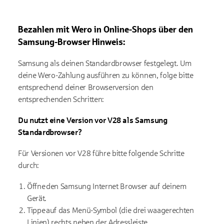
Bezahlen mit
Wero
in Online-Shops über den
Samsung-Browser
Hinweis:
Samsung als deinen Standardbrowser festgelegt. Um
deine
Wero
-Zahlung a
usführen zu können
, folge bitte
entsprechend deiner Browserversion den
entsprechenden Schritten:
Du nutzt e
ine Version vor V28
als Samsung
Standardbrowser
?
Für
Versionen vor V28
führe bitte folgende Schritte
durch:
Öffne den Samsung Internet Browser auf deinem
Gerät.
Tippe auf das Menü-Symbol (die drei waagerechten
Linien) rechts neben der Adressleiste.