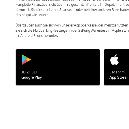
komplette Finanzübersicht über Ihre gesamten Konten, Ihr Depot, Ihre Kre
davon, ob Sie diese bei einer Sparkasse oder bei einer anderen Bank haben
das so gut wie unsere.
Überzeugen auch Sie sich von unserer App Sparkasse, der meistgenutzten 
Sie sich die Multibanking-Testsiegerin der Stiftung Warentest im Apple Store
Ihr Android-Phone herunter.
JETZT BEI
Laden im
Google Play
App Store