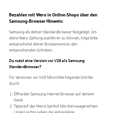
Bezahlen mit
Wero
in Online-Shops über den
Samsung-Browser
Hinweis:
Samsung als deinen Standardbrowser festgelegt. Um
deine
Wero
-Zahlung a
usführen zu können
, folge bitte
entsprechend deiner Browserversion den
entsprechenden Schritten:
Du nutzt e
ine Version vor V28
als Samsung
Standardbrowser
?
Für
Versionen vor V28
führe bitte folgende Schritte
durch:
Öffne den Samsung Internet Browser auf deinem
Gerät.
Tippe auf das Menü-Symbol (die drei waagerechten
Linien) rechts neben der Adressleiste.