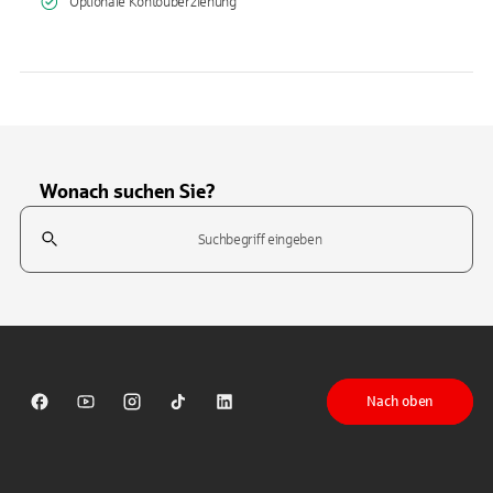
Optionale Kontoüberziehung
Wonach suchen Sie?
Suchfeld
Tippen Sie, um nach Themen zu suchen. Verwenden Sie die Pfeil-T
Nach oben
Sparkasse auf Facebook
Sparkasse auf Youtube
Sparkasse auf Instagram
Sparkasse auf TikTok
Sparkasse auf LinkedIn