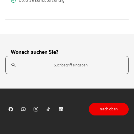
Optionale Kontoüberziehung
Wonach suchen Sie?
Suchfeld
Tippen Sie, um nach Themen zu suchen. Verwenden Sie die Pfeil-T
Nach oben
Sparkasse auf Facebook
Sparkasse auf Youtube
Sparkasse auf Instagram
Sparkasse auf TikTok
Sparkasse auf LinkedIn