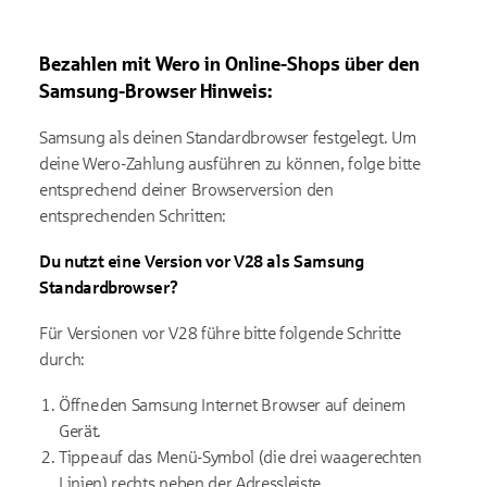
Bezahlen mit
Wero
in Online-Shops über den
Samsung-Browser
Hinweis:
Samsung als deinen Standardbrowser festgelegt. Um
deine
Wero
-Zahlung a
usführen zu können
, folge bitte
entsprechend deiner Browserversion den
entsprechenden Schritten:
Du nutzt e
ine Version vor V28
als Samsung
Standardbrowser
?
Für
Versionen vor V28
führe bitte folgende Schritte
durch:
Öffne den Samsung Internet Browser auf deinem
Gerät.
Tippe auf das Menü-Symbol (die drei waagerechten
Linien) rechts neben der Adressleiste.