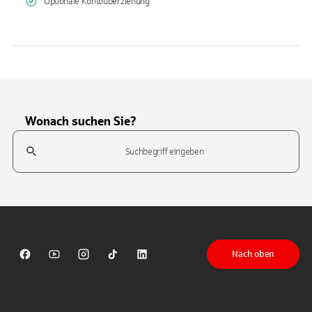
Optionale Kontoüberziehung
Wonach suchen Sie?
Suchfeld
Tippen Sie, um nach Themen zu suchen. Verwenden Sie die Pfeil-T
Nach oben
Sparkasse auf Facebook
Sparkasse auf Youtube
Sparkasse auf Instagram
Sparkasse auf TikTok
Sparkasse auf LinkedIn