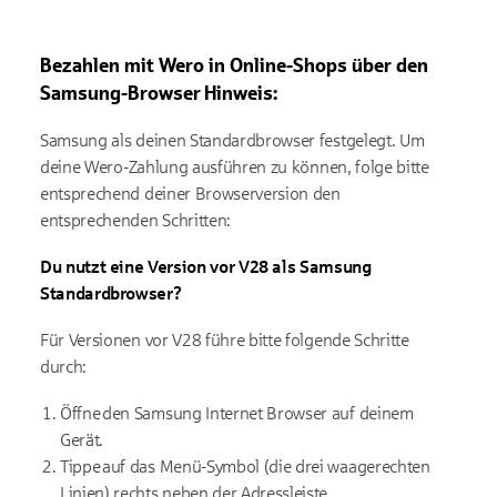
Bezahlen mit
Wero
in Online-Shops über den
Samsung-Browser
Hinweis:
Samsung als deinen Standardbrowser festgelegt. Um
deine
Wero
-Zahlung a
usführen zu können
, folge bitte
entsprechend deiner Browserversion den
entsprechenden Schritten:
Du nutzt e
ine Version vor V28
als Samsung
Standardbrowser
?
Für
Versionen vor V28
führe bitte folgende Schritte
durch:
Öffne den Samsung Internet Browser auf deinem
Gerät.
Tippe auf das Menü-Symbol (die drei waagerechten
Linien) rechts neben der Adressleiste.