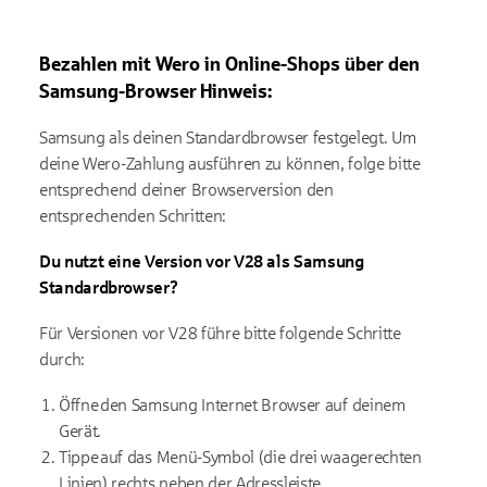
Bezahlen mit
Wero
in Online-Shops über den
Samsung-Browser
Hinweis:
Samsung als deinen Standardbrowser festgelegt. Um
deine
Wero
-Zahlung a
usführen zu können
, folge bitte
entsprechend deiner Browserversion den
entsprechenden Schritten:
Du nutzt e
ine Version vor V28
als Samsung
Standardbrowser
?
Für
Versionen vor V28
führe bitte folgende Schritte
durch:
Öffne den Samsung Internet Browser auf deinem
Gerät.
Tippe auf das Menü-Symbol (die drei waagerechten
Linien) rechts neben der Adressleiste.