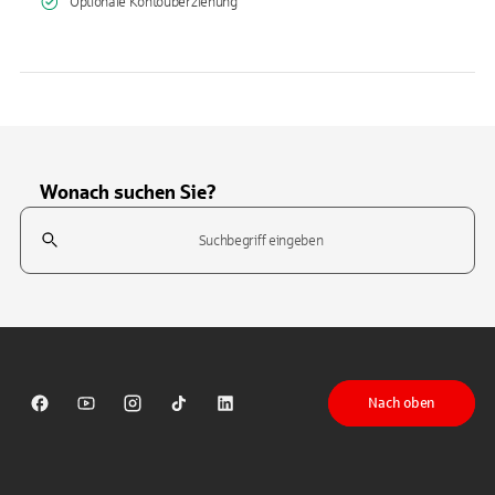
Optionale Kontoüberziehung
Wonach suchen Sie?
Suchfeld
Tippen Sie, um nach Themen zu suchen. Verwenden Sie die Pfeil-T
Nach oben
Sparkasse auf Facebook
Sparkasse auf Youtube
Sparkasse auf Instagram
Sparkasse auf TikTok
Sparkasse auf LinkedIn