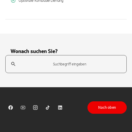
Optionale Kontoüberziehung
Wonach suchen Sie?
Suchfeld
Tippen Sie, um nach Themen zu suchen. Verwenden Sie die Pfeil-T
Nach oben
Sparkasse auf Facebook
Sparkasse auf Youtube
Sparkasse auf Instagram
Sparkasse auf TikTok
Sparkasse auf LinkedIn