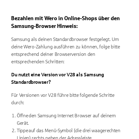
Bezahlen mit
Wero
in Online-Shops über den
Samsung-Browser
Hinweis:
Samsung als deinen Standardbrowser festgelegt. Um
deine
Wero
-Zahlung a
usführen zu können
, folge bitte
entsprechend deiner Browserversion den
entsprechenden Schritten:
Du nutzt e
ine Version vor V28
als Samsung
Standardbrowser
?
Für
Versionen vor V28
führe bitte folgende Schritte
durch:
Öffne den Samsung Internet Browser auf deinem
Gerät.
Tippe auf das Menü-Symbol (die drei waagerechten
Linien) rechts neben der Adressleiste.