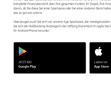
komplette Finanzübersicht über Ihre gesamten Konten, Ihr Depot, Ihre Kre
davon, ob Sie diese bei einer Sparkasse oder bei einer anderen Bank haben
das so gut wie unsere.
Überzeugen auch Sie sich von unserer App Sparkasse, der meistgenutzten 
Sie sich die Multibanking-Testsiegerin der Stiftung Warentest im Apple Store
Ihr Android-Phone herunter.
JETZT BEI
Laden im
Google Play
App Store