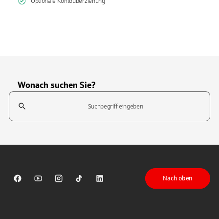
Optionale Kontoüberziehung
Wonach suchen Sie?
Suchfeld
Tippen Sie, um nach Themen zu suchen. Verwenden Sie die Pfeil-T
Nach oben
Sparkasse auf Facebook
Sparkasse auf Youtube
Sparkasse auf Instagram
Sparkasse auf TikTok
Sparkasse auf LinkedIn