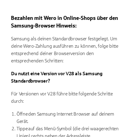
Bezahlen mit
Wero
in Online-Shops über den
Samsung-Browser
Hinweis:
Samsung als deinen Standardbrowser festgelegt. Um
deine
Wero
-Zahlung a
usführen zu können
, folge bitte
entsprechend deiner Browserversion den
entsprechenden Schritten:
Du nutzt e
ine Version vor V28
als Samsung
Standardbrowser
?
Für
Versionen vor V28
führe bitte folgende Schritte
durch:
Öffne den Samsung Internet Browser auf deinem
Gerät.
Tippe auf das Menü-Symbol (die drei waagerechten
Linien) rechts neben der Adressleiste.